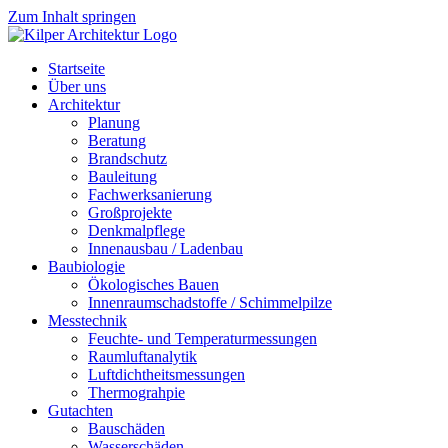
Zum Inhalt springen
Startseite
Über uns
Architektur
Planung
Beratung
Brandschutz
Bauleitung
Fachwerksanierung
Großprojekte
Denkmalpflege
Innenausbau / Ladenbau
Baubiologie
Ökologisches Bauen
Innenraumschadstoffe / Schimmelpilze
Messtechnik
Feuchte- und Temperaturmessungen
Raumluftanalytik
Luftdichtheitsmessungen
Thermograhpie
Gutachten
Bauschäden
Wasserschäden